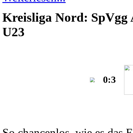
Kreisliga Nord: SpVgg 
U23
0:3
So chancenlos, wie es das E