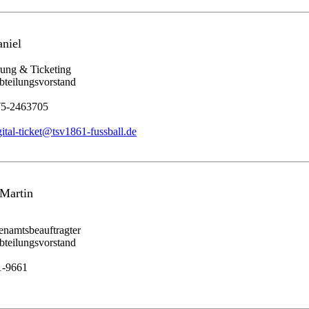
aniel
erung & Ticketing
bteilungsvorstand
75-2463705
gital-ticket@tsv1861-fussball.de
 Martin
enamtsbeauftragter
bteilungsvorstand
1-9661