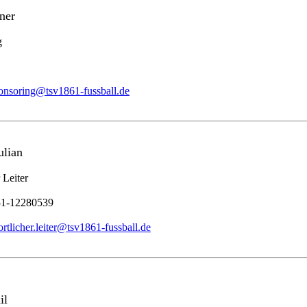
ner
g
onsoring@tsv1861-fussball.de
ulian
 Leiter
51-12280539
ortlicher.leiter@tsv1861-fussball.de
il