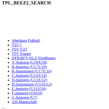
TPL_BEEZ2_SEARCH
Abteilung Fußball
TSV I
TSV U23
TSV Frauen
DFB/BFV-NLZ Nördlingen
A-Junioren (U19/U18)
B-Junioren (U17/U16)
B-Juniorinnen (U17/U16)
C-Junioren (U15/U14)
D-Junioren (U13/U12)
D-Juniorinnen (U13/U12)
E-Junioren (U11/U10)
F-Junioren (U9/U8)
G-Junioren (U7)
AH-Mannschaft