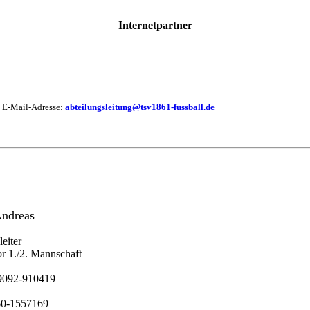
Internetpartner
e E-Mail-Adresse:
abteilungsleitung@tsv1861-fussball.de
Andreas
eiter
r 1./2. Mannschaft
09092-910419
60-1557169