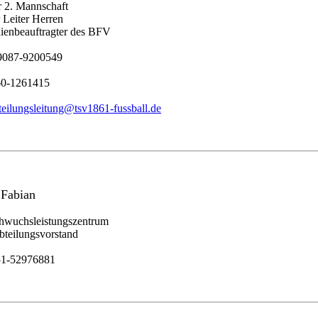
r 2. Mannschaft
r Leiter Herren
ienbeauftragter des BFV
09087-9200549
60-1261415
teilungsleitung@tsv1861-fussball.de
 Fabian
chwuchsleistungszentrum
bteilungsvorstand
51-52976881