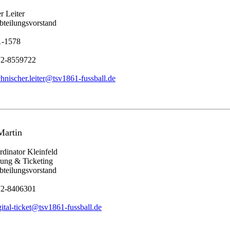
r Leiter
bteilungsvorstand
1-1578
72-8559722
chnischer.leiter@tsv1861-fussball.de
Martin
dinator Kleinfeld
erung & Ticketing
bteilungsvorstand
72-8406301
gital-ticket@tsv1861-fussball.de