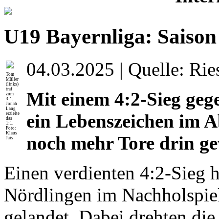
U19 Bayernliga: Saison
04.03.2025 | Quelle: Rie
Tom
Müller
(links)
traf
Mit einem 4:2-Sieg geg
zum
3:1,
Jonah
Lang
ein Lebenszeichen im 
erzielte
das
1:1.
Foto:
Klaus
noch mehr Tore drin ge
Jais
Einen verdienten 4:2-Sieg 
Nördlingen im Nachholspie
gelandet. Dabei drehten di