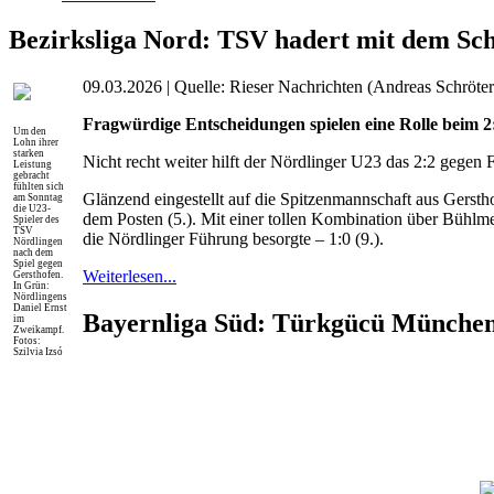
Bezirksliga Nord: TSV hadert mit dem Sch
09.03.2026 | Quelle: Rieser Nachrichten (Andreas Schröter
Fragwürdige Entscheidungen spielen eine Rolle beim 2
Um den
Lohn ihrer
starken
Nicht recht weiter hilft der Nördlinger U23 das 2:2 gege
Leistung
gebracht
fühlten sich
Glänzend eingestellt auf die Spitzenmannschaft aus Gerstho
am Sonntag
die U23-
dem Posten (5.). Mit einer tollen Kombination über Bühlme
Spieler des
TSV
die Nördlinger Führung besorgte – 1:0 (9.).
Nördlingen
nach dem
Spiel gegen
Weiterlesen...
Gersthofen.
In Grün:
Nördlingens
Daniel Ernst
Bayernliga Süd: Türkgücü München
im
Zweikampf.
Fotos:
Szilvia Izsó