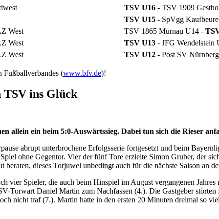
dwest
TSV U16
- TSV 1909 Gestho
TSV U15
- SpVgg Kaufbeure
LZ West
TSV 1865 Murnau U14 -
TSV
LZ West
TSV U13
- JFG Wendelstein
LZ West
TSV U12
- Post SV Nürnber
n Fußballverbandes (
www.bfv.de
)!
n TSV ins Glück
allein ein beim 5:0-Auswärtssieg. Dabei tun sich die Rieser anf
ause abrupt unterbrochene Erfolgsserie fortgesetzt und beim Bayernl
 Spiel ohne Gegentor. Vier der fünf Tore erzielte Simon Gruber, der sic
t beraten, dieses Torjuwel unbedingt auch für die nächste Saison an 
och vier Spieler, die auch beim Hinspiel im August vergangenen Jahres
V-Torwart Daniel Martin zum Nachfassen (4.). Die Gastgeber störten fr
h nicht traf (7.). Martin hatte in den ersten 20 Minuten dreimal so v