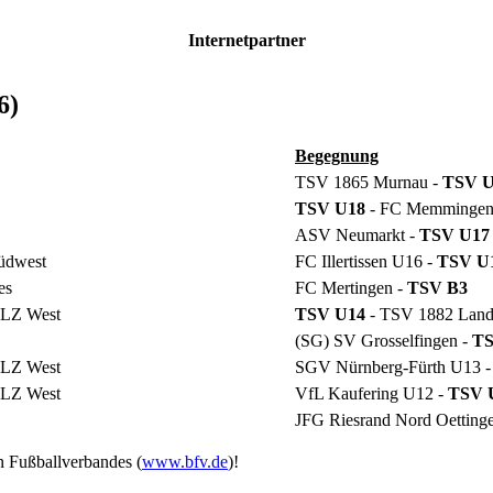
Internetpartner
6)
Begegnung
TSV 1865 Murnau -
TSV U
TSV U18
- FC Memmingen
ASV Neumarkt -
TSV U17
üdwest
FC Illertissen U16 -
TSV U
es
FC Mertingen -
TSV B3
NLZ West
TSV U14
- TSV 1882 Land
(SG) SV Grosselfingen -
TS
NLZ West
SGV Nürnberg-Fürth U13 -
NLZ West
VfL Kaufering U12 -
TSV 
JFG Riesrand Nord Oettinge
n Fußballverbandes (
www.bfv.de
)!