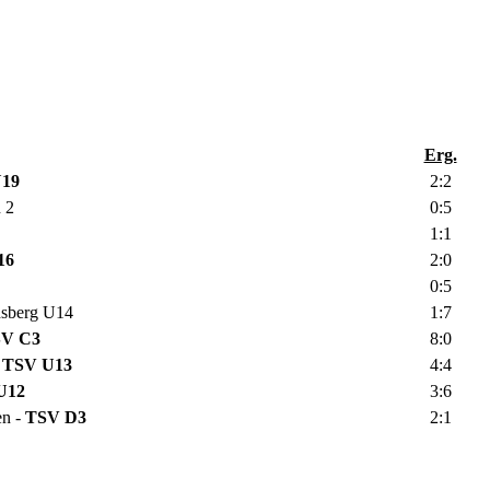
Erg.
19
2:2
 2
0:5
1:1
16
2:0
0:5
sberg U14
1:7
V C3
8:0
TSV U13
4:4
U12
3:6
n -
TSV D3
2:1