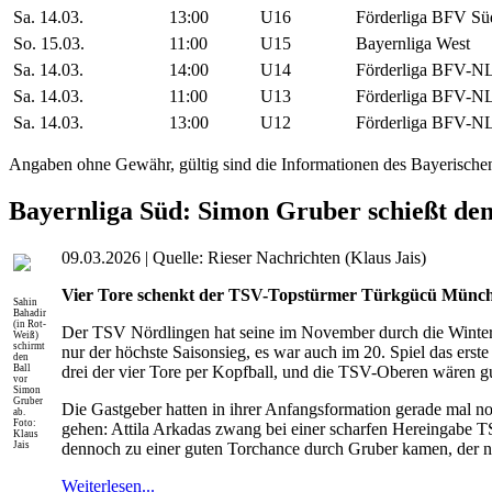
Sa. 14.03.
13:00
U16
Förderliga BFV Sü
So. 15.03.
11:00
U15
Bayernliga West
Sa. 14.03.
14:00
U14
Förderliga BFV-N
Sa. 14.03.
11:00
U13
Förderliga BFV-N
Sa. 14.03.
13:00
U12
Förderliga BFV-N
Angaben ohne Gewähr, gültig sind die Informationen des Bayerische
Bayernliga Süd: Simon Gruber schießt de
09.03.2026 | Quelle: Rieser Nachrichten (Klaus Jais)
Vier Tore schenkt der TSV-Topstürmer Türkgücü München 
Sahin
Bahadir
(in Rot-
Der TSV Nördlingen hat seine im November durch die Winterp
Weiß)
schirmt
nur der höchste Saisonsieg, es war auch im 20. Spiel das erste
den
Ball
drei der vier Tore per Kopfball, und die TSV-Oberen wären gu
vor
Simon
Gruber
Die Gastgeber hatten in ihrer Anfangsformation gerade mal n
ab.
Foto:
gehen: Attila Arkadas zwang bei einer scharfen Hereingabe TS
Klaus
Jais
dennoch zu einer guten Torchance durch Gruber kamen, der noc
Weiterlesen...