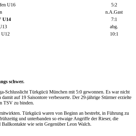
fen U16
5:2
n
n.A.Gast
 U14
7:1
 U13
abg.
g U12
10:1
angs schwer.
iga-Schlusslicht Türkgücü München mit 5:0 gewonnen. Es war nicht
h damit auf 19 Saisontore verbesserte. Der 29-jährige Stürmer erzielte
den TSV zu binden.
 mitwirkten. Türkgücü waren von Beginn an bestrebt, in Führung zu
ühzeitig und unterbanden so etwaige Angriffe der Rieser, die
iel Ballkontakte wie sein Gegenüber Leon Walch.