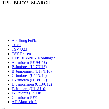
TPL_BEEZ2_SEARCH
Abteilung Fußball
TSV I
TSV U23
TSV Frauen
DFB/BFV-NLZ Nördlingen
A-Junioren (U19/U18)
B-Junioren (U17/U16)
B-Juniorinnen (U17/U16)
C-Junioren (U15/U14)
D-Junioren (U13/U12)
D-Juniorinnen (U13/U12)
E-Junioren (U11/U10)
F-Junioren (U9/U8)
G-Junioren (U7)
AH-Mannschaft