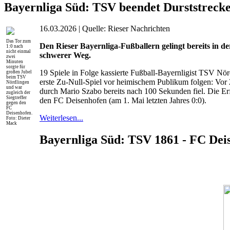
Bayernliga Süd: TSV beendet Durststrecke
16.03.2026 | Quelle: Rieser Nachrichten
Das Tor zum
Den Rieser Bayernliga-Fußballern gelingt bereits in der
1:0 nach
nicht einmal
schwerer Weg.
zwei
Minuten
sorgte für
19 Spiele in Folge kassierte Fußball-Bayernligist TSV Nö
großen Jubel
beim TSV
erste Zu-Null-Spiel vor heimischem Publikum folgen: Vo
Nördlingen
und war
durch Mario Szabo bereits nach 100 Sekunden fiel. Die Er
zugleich der
Siegtreffer
den FC Deisenhofen (am 1. Mai letzten Jahres 0:0).
gegen den
FC
Deisenhofen.
Weiterlesen...
Foto: Dieter
Mack
Bayernliga Süd: TSV 1861 - FC Dei