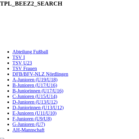
TPL_BEEZ2_SEARCH
Abteilung Fußball
TSV I
TSV U23
TSV Frauen
DFB/BFV-NLZ Nördlingen
A-Junioren (U19/U18)
B-Junioren (U17/U16)
B-Juniorinnen (U17/U16)
C-Junioren (U15/U14)
D-Junioren (U13/U12)
D-Juniorinnen (U13/U12)
E-Junioren (U11/U10)
F-Junioren (U9/U8)
G-Junioren (U7)
AH-Mannschaft